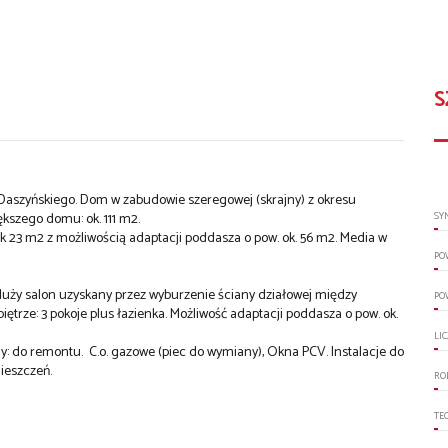
S
 Daszyńskiego. Dom w zabudowie szeregowej (skrajny) z okresu
kszego domu: ok. 111 m2.
SY
k 23 m2 z możliwością adaptacji poddasza o pow. ok. 56 m2. Media w
PO
duży salon uzyskany przez wyburzenie ściany działowej między
PO
piętrze: 3 pokoje plus łazienka. Możliwość adaptacji poddasza o pow. ok.
LI
: do remontu. C.o. gazowe (piec do wymiany), Okna PCV. Instalacje do
ieszczeń.
RO
TE