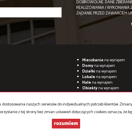
DOBROWOLNE. DANE ZBIERANE
REALIZOWANIA I WYKONANIA 
ŻĄDANIE PRZED ZAWARCIEM 
Mieszkania
na wynajem
Domy
na wynajem
Działki
na wynajem
Lokale
na wynajem
Hale
na wynajem
Obiekty
na wynajem
celu dostosowania naszych serwisów do indywidualnych potrzeb klientów. Zmia
orzystanie z tej strony bez zmian ustawień dotyczących cookies oznacza, że 
rozumiem
 Virgo