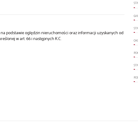
ST
GA
ST
st na podstawie oględzin nieruchomości oraz informacji uzyskanych od
kreślonej w art. 66 i następnych K.C.
OK
PO
ST
PO