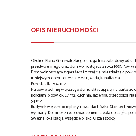
OPIS NIERUCHOMOŚCI
Okolice Planu Grunwaldzkiego, druga linia zabudowy od ul.
przedwojennego oraz dom wolnostojący z roku 1995. Pow. wię
Dom wolnostojący z garażem i z częścią mieszkalną o pow. o
mniejszym domu: energia elektr., woda, kanalizacja.
Pow. działki: 530 m2
Na powierzchnię większego domu składają się: na parterze 
pokojami o pow. ok. 27 m2, kuchnia, łazienka, przedpokój. Na 
54 m2.
Budynek większy ocieplony, nowa dachówka. Stan techniczny
wymiany. Kominek z rozprowadzeniem ciepła do części pom
Świetna lokalizacja, wszędzie blisko. Cisza i spokój.