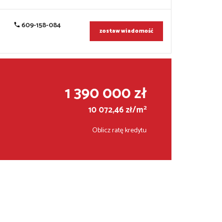
609-158-084
zostaw wiadomość
1 390 000 zł
2
10 072,46 zł/m
Oblicz ratę kredytu