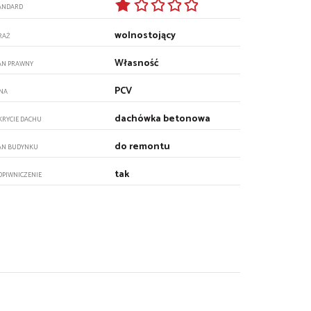
ANDARD
wolnostojący
RAŻ
Własność
AN PRAWNY
PCV
NA
dachówka betonowa
KRYCIE DACHU
do remontu
AN BUDYNKU
tak
DPIWNICZENIE