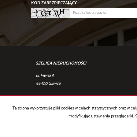
KOD ZABEZPIECZAJĄCY
SZELIGA NIERUCHOMOŚCI
ul. Piwna 9
44-100 Gliwice
Strona główna
Kontakt
Kup
Sprzedaj
Ta strona wykorzystuje pliki cookies w celach statystycznych oraz w 
modyfikując ustawienia przeglądarki. K
Szeliga
2026
Program dla biur nieruchomości
Galactica