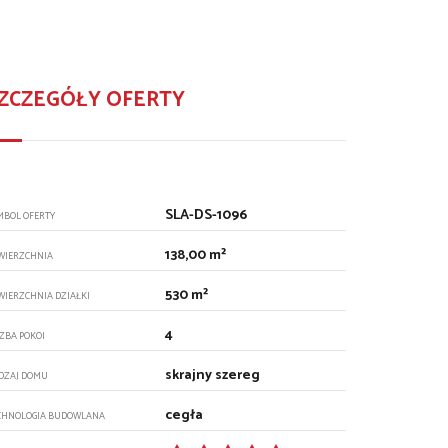
ZCZEGÓŁY OFERTY
SLA-DS-1096
MBOL OFERTY
138,00 m²
WIERZCHNIA
530 m²
WIERZCHNIA DZIAŁKI
4
CZBA POKOI
skrajny szereg
DZAJ DOMU
cegła
CHNOLOGIA BUDOWLANA