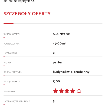
art. 66 i następnych K.C.
SZCZEGÓŁY OFERTY
SLA-MW-52
SYMBOL OFERTY
49,00 m²
POWIERZCHNIA
2
LICZBA POKOI
parter
PIĘTRO
budynek wielorodzinny
RODZAJ BUDYNKU
1700
KAUCJA ZABEZP.
STANDARD
3
LICZBA PIĘTER W BUDYNKU