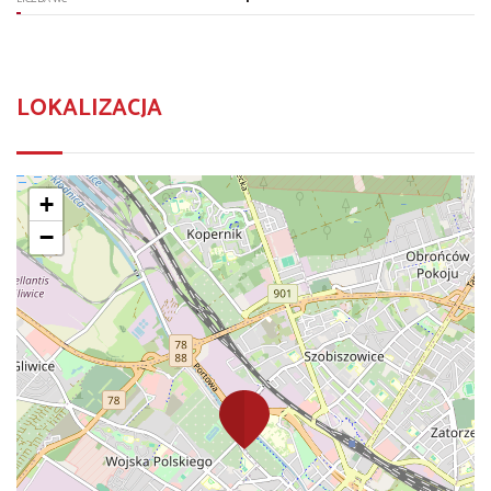
LOKALIZACJA
+
−