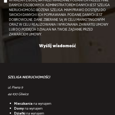
WYRAŻAM ZGODĘ NA PRZETWARZANIE PODANYCH PRZEZE MNIE
DANYCH OSOBOWYCH. ADMINISTRATOREM DANYCH JEST SZELIGA
NIERUCHOMOŚCI BOŻENA SZELIGA. MAM PRAWO DOSTĘPU DO
SWOICH DANYCH I ICH POPRAWIANIA. PODANIE DANYCH JEST
DOBROWOLNE. DANE ZBIERANE SĄ W CELU MARKETINGOWYM
ORAZ W CELU REALIZOWANIA I WYKONANIA ZAWARTEJ UMOWY
LUB DO PODJĘCIA DZIAŁAŃ NA TWOJE ŻĄDANIE PRZED
ZAWARCIEM UMOWY.
SZELIGA NIERUCHOMOŚCI
ul. Piwna 9
44-100 Gliwice
Mieszkania
na wynajem
Domy
na wynajem
Działki
na wynajem