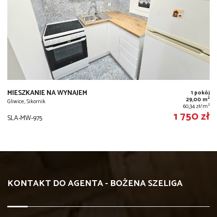
MIESZKANIE NA WYNAJEM
1 pokój
2
29,00 m
Gliwice, Sikornik
2
60,34 zł/m
1 750 zł
SLA-MW-975
KONTAKT DO AGENTA - BOŻENA SZELIGA