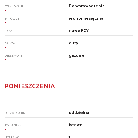
Do wprowadzenia
STAN LOKALU
jednomiesięczna
TYP KAUCJI
nowe PCV
OKNA
duży
BALKON
gazowe
OGRZEWANIE
POMIESZCZENIA
oddzielna
RODZAJ KUCHNI
bez wc
TYP ŁAZIENKI
1
LICZBA WC