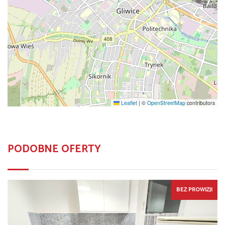
Leaflet
|
©
OpenStreetMap
contributors
PODOBNE OFERTY
BEZ PROWIZJI