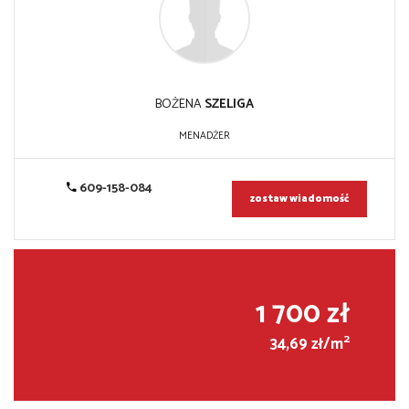
BOŻENA
SZELIGA
MENADŻER
609-158-084
zostaw wiadomość
1 700 zł
2
34,69 zł/m