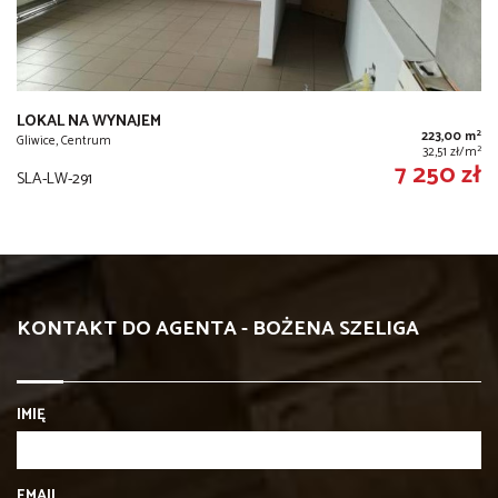
LOKAL NA WYNAJEM
2
223,00 m
Gliwice, Centrum
2
32,51 zł/m
7 250 zł
SLA-LW-291
KONTAKT DO AGENTA - BOŻENA SZELIGA
IMIĘ
EMAIL