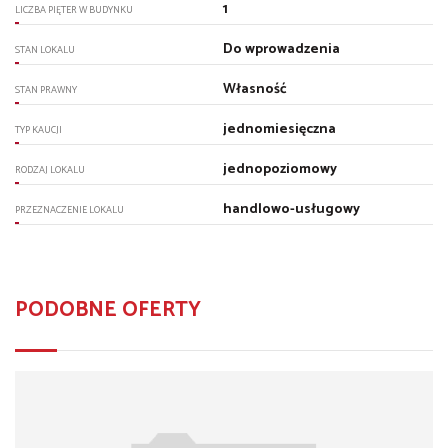
1
LICZBA PIĘTER W BUDYNKU
Do wprowadzenia
STAN LOKALU
Własność
STAN PRAWNY
jednomiesięczna
TYP KAUCJI
jednopoziomowy
RODZAJ LOKALU
handlowo-usługowy
PRZEZNACZENIE LOKALU
PODOBNE OFERTY