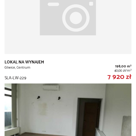
LOKAL NA WYNAJEM
2
198,00 m
Gliwice, Centrum
2
40,00 zł/m
7 920 zł
SLA-LW-229