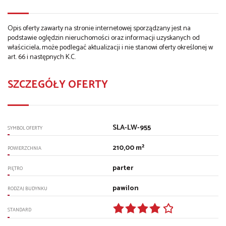
Opis oferty zawarty na stronie internetowej sporządzany jest na
podstawie oględzin nieruchomości oraz informacji uzyskanych od
właściciela, może podlegać aktualizacji i nie stanowi oferty określonej w
art. 66 i następnych K.C.
SZCZEGÓŁY OFERTY
SLA-LW-955
SYMBOL OFERTY
210,00 m²
POWIERZCHNIA
parter
PIĘTRO
pawilon
RODZAJ BUDYNKU
STANDARD