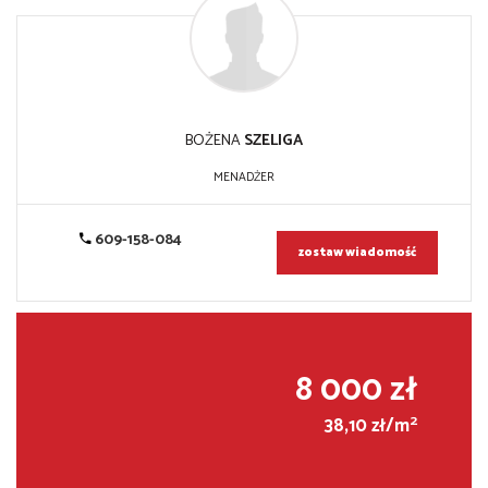
BOŻENA
SZELIGA
MENADŻER
609-158-084
zostaw wiadomość
8 000 zł
2
38,10 zł/m