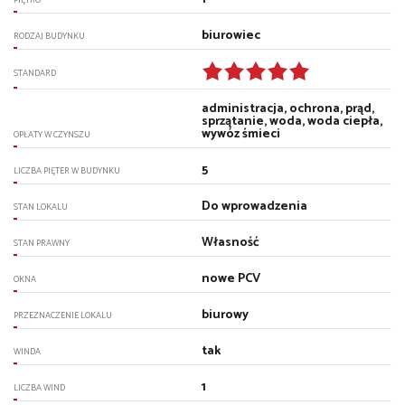
biurowiec
RODZAJ BUDYNKU
STANDARD
administracja, ochrona, prąd,
sprzątanie, woda, woda ciepła,
wywóz śmieci
OPŁATY W CZYNSZU
5
LICZBA PIĘTER W BUDYNKU
Do wprowadzenia
STAN LOKALU
Własność
STAN PRAWNY
nowe PCV
OKNA
biurowy
PRZEZNACZENIE LOKALU
tak
WINDA
1
LICZBA WIND