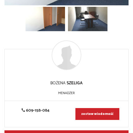
BOŻENA
SZELIGA
MENADŻER
609-158-084
zostaw wiadomość