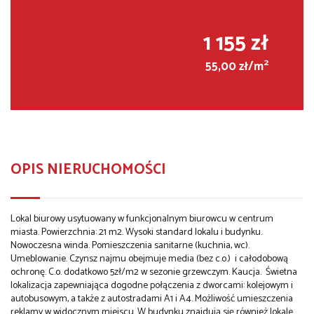
1 155 zł
2
55,00 zł/m
OPIS NIERUCHOMOŚCI
Lokal biurowy usytuowany w funkcjonalnym biurowcu w centrum
miasta. Powierzchnia: 21 m2. Wysoki standard lokalu i budynku.
Nowoczesna winda. Pomieszczenia sanitarne (kuchnia, wc).
Umeblowanie. Czynsz najmu obejmuje media (bez c.o.) i całodobową
ochronę. C.o. dodatkowo 5zł/m2 w sezonie grzewczym. Kaucja. Świetna
lokalizacja zapewniająca dogodne połączenia z dworcami: kolejowym i
autobusowym, a także z autostradami A1 i A4. Możliwość umieszczenia
reklamy w widocznym miejscu. W budynku znajdują się również lokale